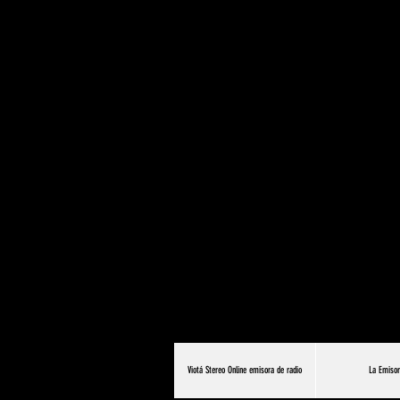
Viotá Stereo Online emisora de radio
La Emiso